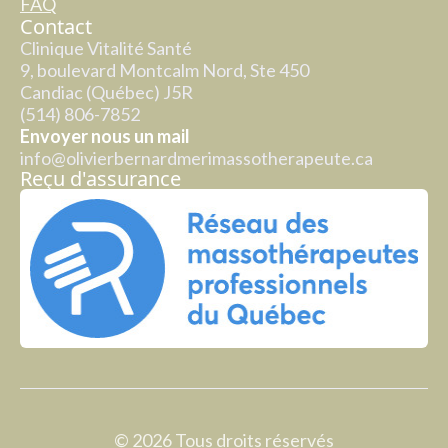
FAQ
Contact
Clinique Vitalité Santé
9, boulevard Montcalm Nord, Ste 450
Candiac (Québec) J5R
(514) 806-7852
Envoyer nous un mail
info@olivierbernardmerimassotherapeute.ca
Reçu d'assurance
© 2026 Tous droits réservés